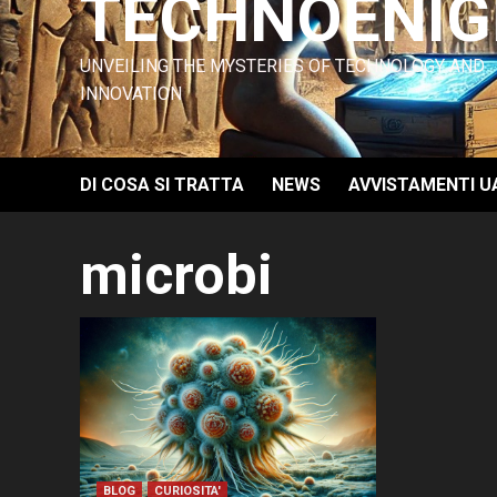
TECHNOENI
UNVEILING THE MYSTERIES OF TECHNOLOGY AND
INNOVATION
DI COSA SI TRATTA
NEWS
AVVISTAMENTI U
microbi
BLOG
CURIOSITA'