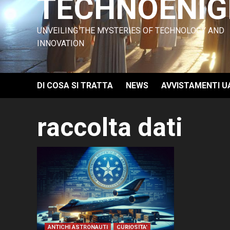
TECHNOENI
UNVEILING THE MYSTERIES OF TECHNOLOGY AND
INNOVATION
DI COSA SI TRATTA
NEWS
AVVISTAMENTI U
raccolta dati
ANTICHI ASTRONAUTI
CURIOSITA'